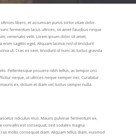
trices libero, et accumsan purus tortor vitae dolor.
s nunc fermentum lacus ultrices, sit amet faucibus neque
sim, venenatis velit. Lorem ipsum dolor sit amet,
 enim sagittis eget. Aliquam lacinia, nisl id tincidunt
inia ut. Cras ex sem, tincidunt id nunc at, luctus gravida
felis. Pellentesque posuere nibh tellus, ac tempor orci
fficitur neque, ut ultrices neque semper nec. Curabitur
mauris ex, dictum et diam vel, luctus semper nulla.
nascetur ridiculus mus. Mauris pulvinar fermentum ex,
ugue convallis est consequat, sed sodales magna
 Cras mollis consequat diam. Aliquam tellus diam, euismod