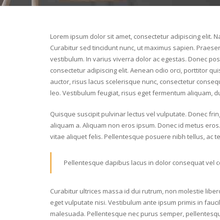
Lorem ipsum dolor sit amet, consectetur adipiscing elit. 
Curabitur sed tincidunt nunc, ut maximus sapien. Praesent
vestibulum. In varius viverra dolor ac egestas. Donec posue
consectetur adipiscing elit. Aenean odio orci, porttitor quis
auctor, risus lacus scelerisque nunc, consectetur consequa
leo. Vestibulum feugiat, risus eget fermentum aliquam, dui
Quisque suscipit pulvinar lectus vel vulputate. Donec fring
aliquam a. Aliquam non eros ipsum. Donec id metus eros. F
vitae aliquet felis. Pellentesque posuere nibh tellus, ac
Pellentesque dapibus lacus in dolor consequat vel co
Curabitur ultrices massa id dui rutrum, non molestie lib
eget vulputate nisi. Vestibulum ante ipsum primis in fauc
malesuada. Pellentesque nec purus semper, pellentesque j