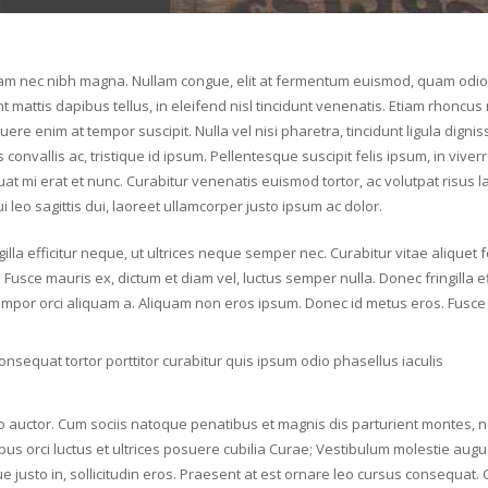
Nam nec nibh magna. Nullam congue, elit at fermentum euismod, quam odio ul
 mattis dapibus tellus, in eleifend nisl tincidunt venenatis. Etiam rhoncu
re enim at tempor suscipit. Nulla vel nisi pharetra, tincidunt ligula dignis
 convallis ac, tristique id ipsum. Pellentesque suscipit felis ipsum, in viverra
t mi erat et nunc. Curabitur venenatis euismod tortor, ac volutpat risus lac
 leo sagittis dui, laoreet ullamcorper justo ipsum ac dolor.
illa efficitur neque, ut ultrices neque semper nec. Curabitur vitae aliquet 
usce mauris ex, dictum et diam vel, luctus semper nulla. Donec fringilla e
 tempor orci aliquam a. Aliquam non eros ipsum. Donec id metus eros. Fusce 
nsequat tortor porttitor curabitur quis ipsum odio phasellus iaculis
ero auctor. Cum sociis natoque penatibus et magnis dis parturient montes, 
ibus orci luctus et ultrices posuere cubilia Curae; Vestibulum molestie a
usto in, sollicitudin eros. Praesent at est ornare leo cursus consequat.