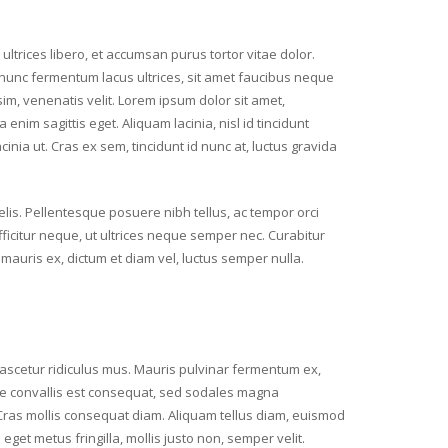
trices libero, et accumsan purus tortor vitae dolor.
s nunc fermentum lacus ultrices, sit amet faucibus neque
sim, venenatis velit. Lorem ipsum dolor sit amet,
 enim sagittis eget. Aliquam lacinia, nisl id tincidunt
inia ut. Cras ex sem, tincidunt id nunc at, luctus gravida
felis. Pellentesque posuere nibh tellus, ac tempor orci
fficitur neque, ut ultrices neque semper nec. Curabitur
mauris ex, dictum et diam vel, luctus semper nulla.
nascetur ridiculus mus. Mauris pulvinar fermentum ex,
ugue convallis est consequat, sed sodales magna
 Cras mollis consequat diam. Aliquam tellus diam, euismod
get metus fringilla, mollis justo non, semper velit.