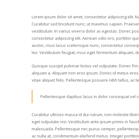
Lorem ipsum dolor sit amet, consectetur adipiscing elit. 
Curabitur sed tincidunt nunc, ut maximus sapien. Praesent
vestibulum. In varius viverra dolor ac egestas. Donec posue
consectetur adipiscing elit. Aenean odio orci, porttitor quis
auctor, risus lacus scelerisque nunc, consectetur consequa
leo. Vestibulum feugiat, risus eget fermentum aliquam, dui
Quisque suscipit pulvinar lectus vel vulputate. Donec fring
aliquam a. Aliquam non eros ipsum. Donec id metus eros. F
vitae aliquet felis. Pellentesque posuere nibh tellus, ac
Pellentesque dapibus lacus in dolor consequat vel co
Curabitur ultrices massa id dui rutrum, non molestie lib
eget vulputate nisi. Vestibulum ante ipsum primis in fauc
malesuada. Pellentesque nec purus semper, pellentesque j
ac nulla at, condimentum eleifend metus. Integer porttitor