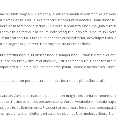
Nam nec nibh magna. Nullam congue, elit at fermentum euismod, quam odio ul
 mattis dapibus tellus, in eleifend nisl tincidunt venenatis. Etiam rhoncu
re enim at tempor suscipit. Nulla vel nisi pharetra, tincidunt ligula dignis
 convallis ac, tristique id ipsum. Pellentesque suscipit felis ipsum, in viverra
t mi erat et nunc. Curabitur venenatis euismod tortor, ac volutpat risus lac
 leo sagittis dui, laoreet ullamcorper justo ipsum ac dolor.
illa efficitur neque, ut ultrices neque semper nec. Curabitur vitae aliquet 
usce mauris ex, dictum et diam vel, luctus semper nulla. Donec fringilla e
 tempor orci aliquam a. Aliquam non eros ipsum. Donec id metus eros. Fusce 
nsequat tortor porttitor curabitur quis ipsum odio phasellus iaculis
ero auctor. Cum sociis natoque penatibus et magnis dis parturient montes, 
ibus orci luctus et ultrices posuere cubilia Curae; Vestibulum molestie a
usto in, sollicitudin eros. Praesent at est ornare leo cursus consequat.
 congue ante, non eleifend mi euismod sit amet. Ut et molestie libero. Nam e