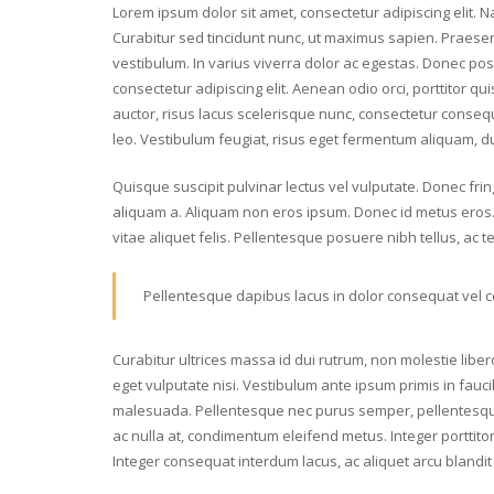
Lorem ipsum dolor sit amet, consectetur adipiscing elit. 
Curabitur sed tincidunt nunc, ut maximus sapien. Praesent
vestibulum. In varius viverra dolor ac egestas. Donec posue
consectetur adipiscing elit. Aenean odio orci, porttitor quis
auctor, risus lacus scelerisque nunc, consectetur consequa
leo. Vestibulum feugiat, risus eget fermentum aliquam, dui
Quisque suscipit pulvinar lectus vel vulputate. Donec fring
aliquam a. Aliquam non eros ipsum. Donec id metus eros. F
vitae aliquet felis. Pellentesque posuere nibh tellus, ac
Pellentesque dapibus lacus in dolor consequat vel co
Curabitur ultrices massa id dui rutrum, non molestie lib
eget vulputate nisi. Vestibulum ante ipsum primis in fauc
malesuada. Pellentesque nec purus semper, pellentesque j
ac nulla at, condimentum eleifend metus. Integer porttitor
Integer consequat interdum lacus, ac aliquet arcu blandit 