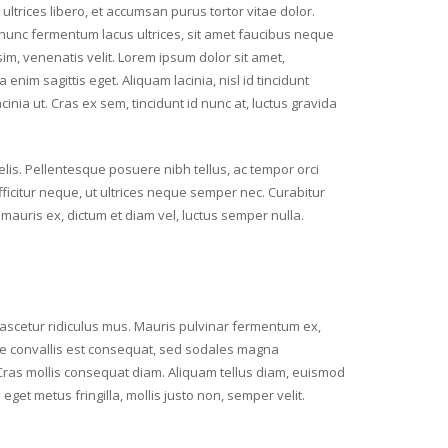
trices libero, et accumsan purus tortor vitae dolor.
s nunc fermentum lacus ultrices, sit amet faucibus neque
sim, venenatis velit. Lorem ipsum dolor sit amet,
 enim sagittis eget. Aliquam lacinia, nisl id tincidunt
inia ut. Cras ex sem, tincidunt id nunc at, luctus gravida
felis. Pellentesque posuere nibh tellus, ac tempor orci
fficitur neque, ut ultrices neque semper nec. Curabitur
mauris ex, dictum et diam vel, luctus semper nulla.
nascetur ridiculus mus. Mauris pulvinar fermentum ex,
ugue convallis est consequat, sed sodales magna
 Cras mollis consequat diam. Aliquam tellus diam, euismod
get metus fringilla, mollis justo non, semper velit.